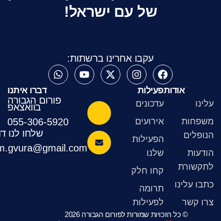
של עם ישראל!
עקבו אחרינו ברשתות:
אודות
פעילות
דברו איתנו
פורום הגבורה
עדכונים
בוואצאפ
ת
אירועים
055-306-5920
שלחו לנו דוא"ל
ם
הפעילות
heroism.gvura@gmail.com
שלנו
רת
קחו חלק
לינו
תרומה
שר
לפעילות
© כל הזכויות שמורות לפורום הגבורה 2026